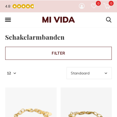
0
0
4.8
Schakelarmbanden
FILTER