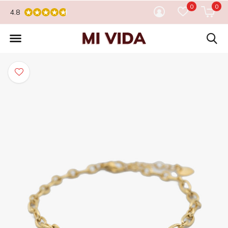
0
0
4.8