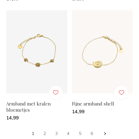
Armband met kralen
Fijne armband shell
bloemetjes
14,99
14,99
1
2
3
4
5
6