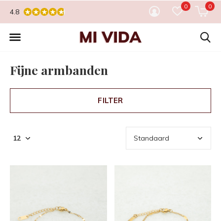
0
0
4.8
Fijne armbanden
FILTER