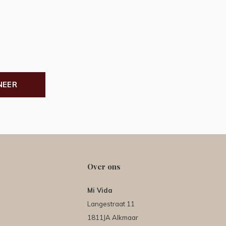
NEER
Over ons
Mi Vida
Langestraat 11
1811JA Alkmaar