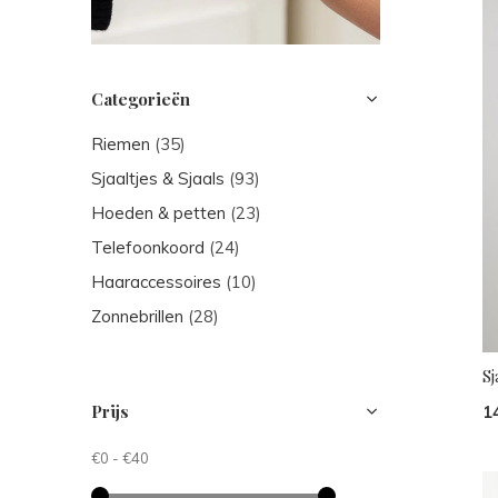
Categorieën
Riemen
(35)
Sjaaltjes & Sjaals
(93)
Hoeden & petten
(23)
Telefoonkoord
(24)
Haaraccessoires
(10)
Zonnebrillen
(28)
Sj
Prijs
1
€0
-
€40