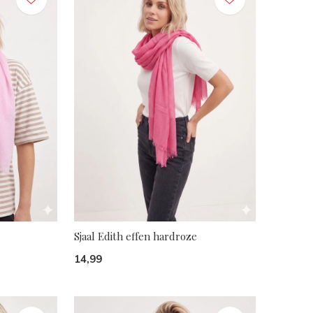
Sjaal Edith effen hardroze
14,99