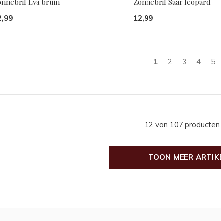
onnebril Eva bruin
Zonnebril Saar leopard
2,99
12,99
1
2
3
4
5
12 van 107 producten
TOON MEER ARTIK