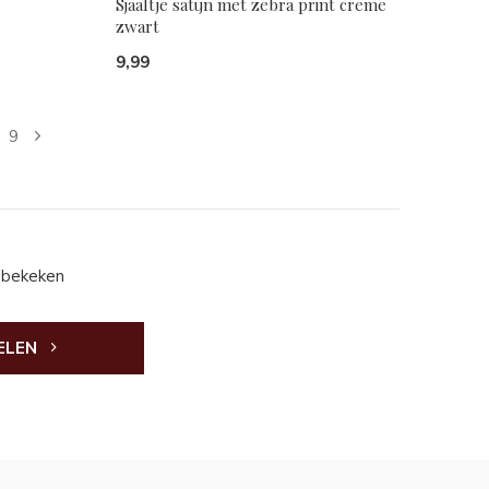
Sjaaltje satijn met zebra print creme
zwart
9,99
9
 bekeken
ELEN