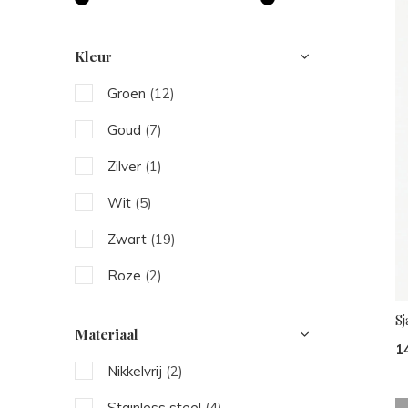
Kleur
Groen
(12)
Goud
(7)
Zilver
(1)
Wit
(5)
Zwart
(19)
Roze
(2)
Beige
(6)
Sj
Materiaal
Blauw
(5)
1
Nikkelvrij
(2)
Bruin
(13)
Stainless steel
(4)