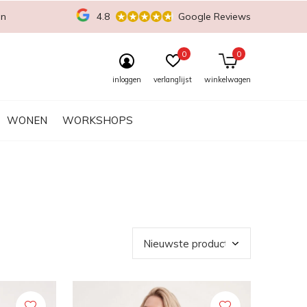
en
4.8
Google Reviews
0
0
inloggen
verlanglijst
winkelwagen
WONEN
WORKSHOPS