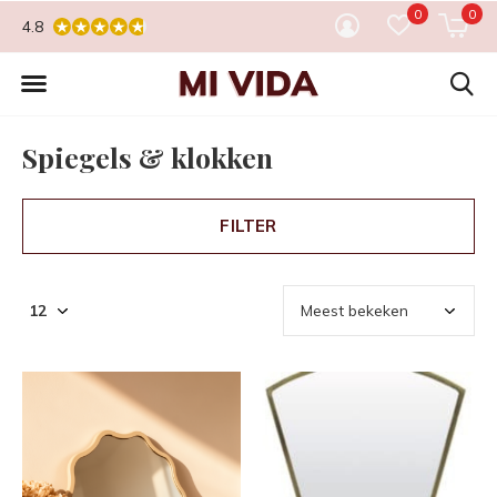
0
0
4.8
Spiegels & klokken
FILTER