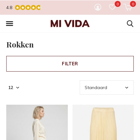
0
0
4.8
Rokken
FILTER