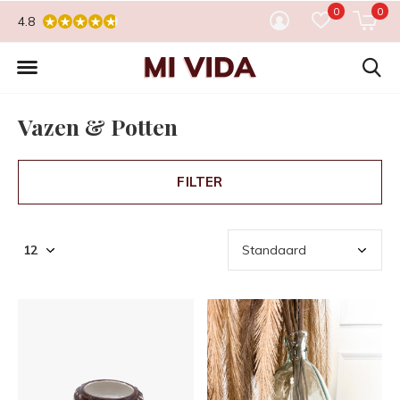
0
0
4.8
Vazen & Potten
FILTER