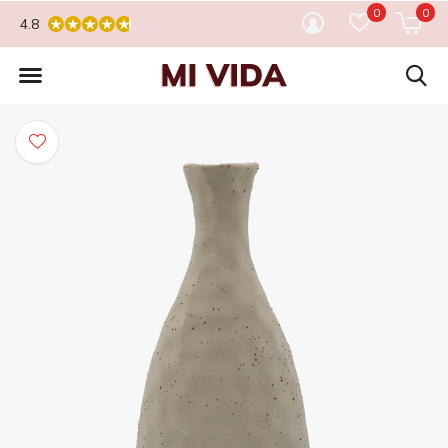
0
0
4.8