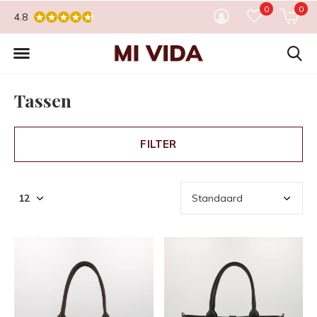
0
0
4.8
Tassen
FILTER