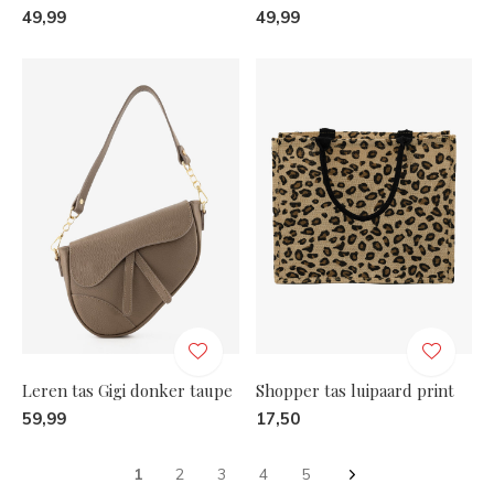
49,99
49,99
Leren tas Gigi donker taupe
Shopper tas luipaard print
59,99
17,50
1
2
3
4
5