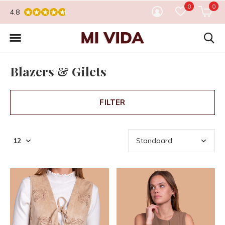
0
0
4.8
Blazers & Gilets
FILTER