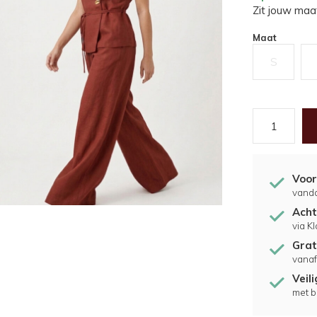
Zit jouw maat
Maat
S
Voor
vand
Acht
via K
Grat
vanaf
Veil
met b