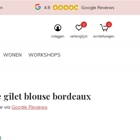
en
4.8
Google Reviews
0
0
inloggen
verlanglijst
winkelwagen
WONEN
WORKSHOPS
e gilet blouse bordeaux
re via
Google Reviews
d