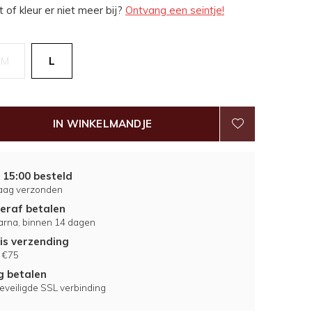
 of kleur er niet meer bij?
Ontvang een seintje!
M
L
IN WINKELMANDJE
 15:00 besteld
aag verzonden
eraf betalen
larna, binnen 14 dagen
is verzending
 €75
ig betalen
eveiligde SSL verbinding