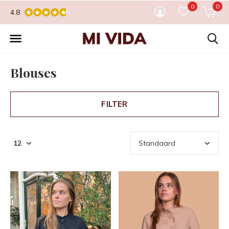
0
0
4.8
Blouses
FILTER