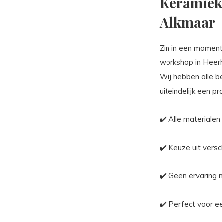
Keramiek 
Alkmaar
Zin in een moment 
workshop in Heerh
Wij hebben alle be
uiteindelijk een p
✔️ Alle materiale
✔️ Keuze uit vers
✔️ Geen ervaring 
✔️ Perfect voor e