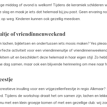
lige middag of avond is welkom! Tijdens de keramiek schilderen
e slag en maak je iets dat helemaal bij jou past. Geen ervaring no
ijk op weg. Kinderen kunnen ook gezellig meedoen.
uitje of vriendinnenweekend
lachen, bijkletsen en ondertussen iets moois maken? Yes pleas
erfecte activiteit voor een vriendinnenuitje of vriendinnenweekend
item uit en beschildert deze helemaal in haar eigen stijl. Zo hebbe
ige dag samen, maar ook een blijvende herinnering om mee naar h
eestje
reatieve invulling voor een vrijgezellenfeestje in regio Alkmaar? D
d. Tijdens de workshop draait het om samen zijn, lachen en lek
lie nu met een klein groepje komen of met een gezellige club: wij zo