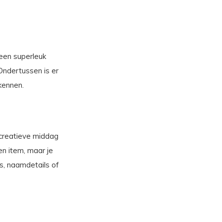
een superleuk
Ondertussen is er
kennen.
 creatieve middag
en item, maar je
s, naamdetails of