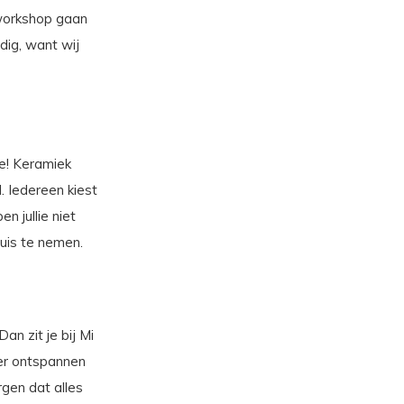
 workshop gaan
dig, want wij
e! Keramiek
. Iedereen kiest
n jullie niet
uis te nemen.
an zit je bij Mi
ker ontspannen
rgen dat alles