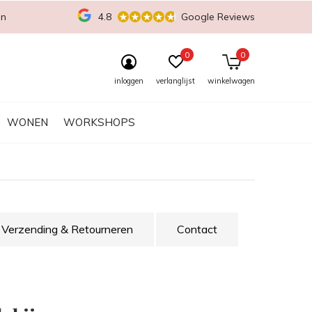
en
4.8
Google Reviews
0
0
inloggen
verlanglijst
winkelwagen
WONEN
WORKSHOPS
Verzending & Retourneren
Contact