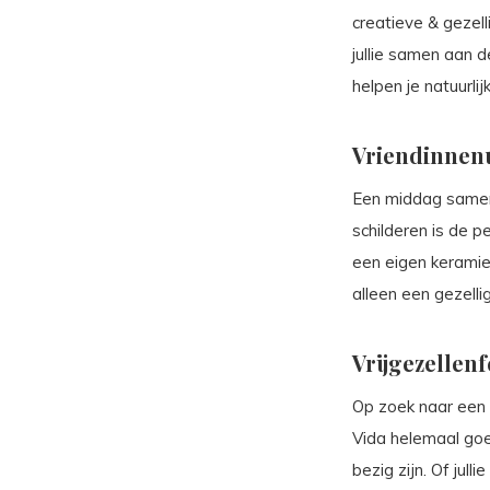
creatieve & gezel
jullie samen aan d
helpen je natuurl
Vriendinnen
Een middag samen 
schilderen is de p
een eigen keramiek
alleen een gezell
Vrijgezellenf
Op zoek naar een c
Vida helemaal goe
bezig zijn. Of jul