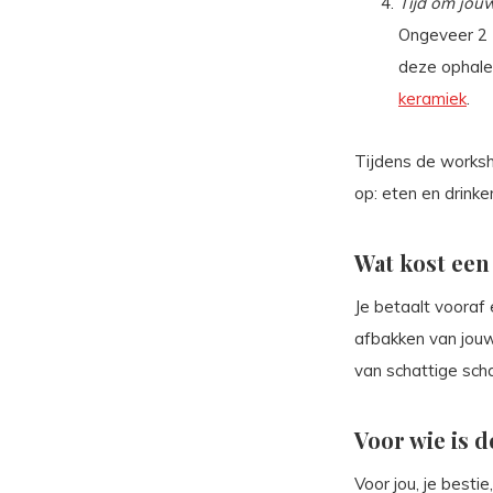
Tijd om jouw
Ongeveer 2 -
deze ophalen
keramiek
.
Tijdens de worksho
op: eten en drinke
Wat kost ee
Je betaalt voora
afbakken van jouw
van schattige scha
Voor wie is 
Voor jou, je bestie