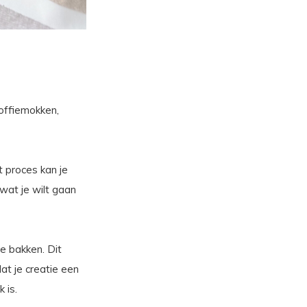
koffiemokken,
t proces kan je
 wat je wilt gaan
te bakken. Dit
at je creatie een
 is.