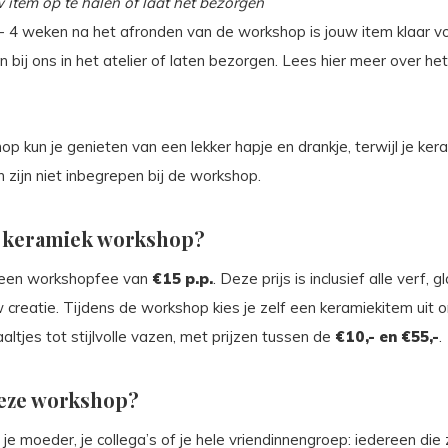
 item op te halen of laat het bezorgen
 4 weken na het afronden van de workshop is jouw item klaar voo
 bij ons in het atelier of laten bezorgen. Lees hier meer over he
p kun je genieten van een lekker hapje en drankje, terwijl je kera
n zijn niet inbegrepen bij de workshop.
n keramiek workshop?
f een workshopfee van
€15 p.p.
. Deze prijs is inclusief alle verf, 
 creatie. Tijdens de workshop kies je zelf een keramiekitem uit 
altjes tot stijlvolle vazen, met prijzen tussen de
€10,- en €55,-
.
deze workshop?
, je moeder, je collega’s of je hele vriendinnengroep: iedereen die 