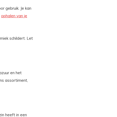
r gebruik. Je kan
t
ophalen van je
miek schildert. Let
glazuur en het
ons assortiment,
zin heeft in een