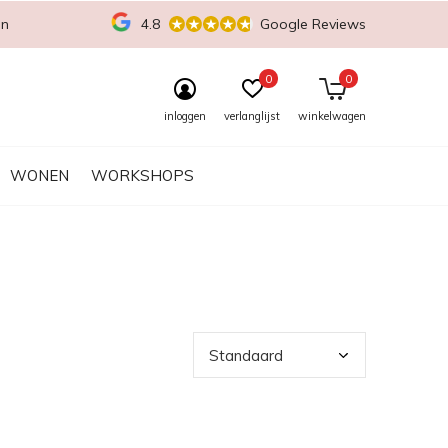
en
4.8
Google Reviews
0
0
inloggen
verlanglijst
winkelwagen
WONEN
WORKSHOPS