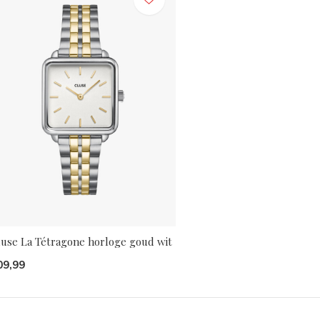
luse La Tétragone horloge goud wit
09,99