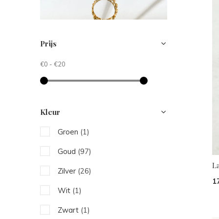
Prijs
€0
-
€20
Kleur
Groen
(1)
Goud
(97)
L
Zilver
(26)
1
Wit
(1)
Zwart
(1)