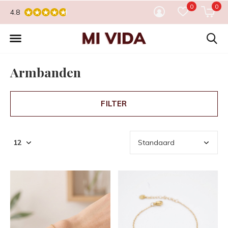
0
0
4.8
Armbanden
FILTER