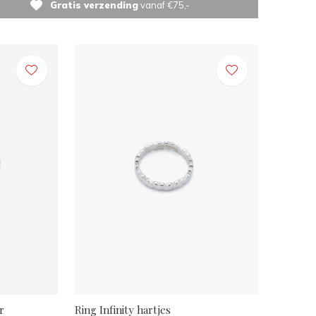
Gratis verzending
vanaf €75,-
r
Ring Infinity hartjes