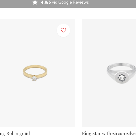
4.8/5
via Google Reviews
ing Robin goud
Ring star with zircon zilve