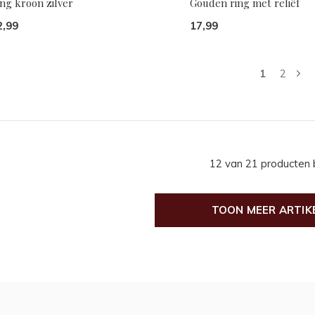
ng kroon zilver
Gouden ring met reliëf
2,99
17,99
1
2
12 van 21 producten
TOON MEER ARTIK