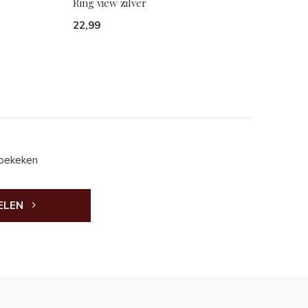
Ring view zilver
22,99
 bekeken
ELEN