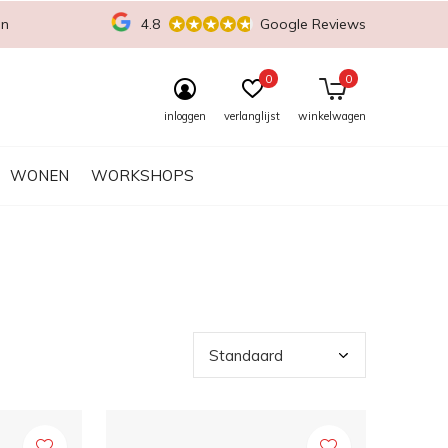
en
4.8
Google Reviews
0
0
inloggen
verlanglijst
winkelwagen
WONEN
WORKSHOPS