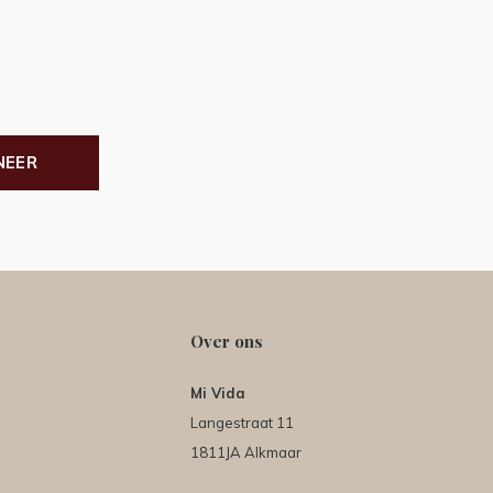
NEER
Over ons
Mi Vida
Langestraat 11
1811JA Alkmaar