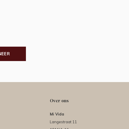
NEER
Over ons
Mi Vida
Langestraat 11