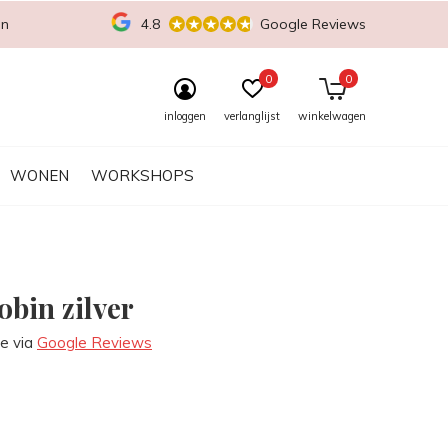
en
4.8
Google Reviews
0
0
inloggen
verlanglijst
winkelwagen
WONEN
WORKSHOPS
obin zilver
re via
Google Reviews