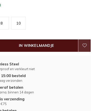
d
8
10
IN WINKELMANDJE
nless Steel
proof en verkleurt niet
 15:00 besteld
aag verzonden
eraf betalen
larna, binnen 14 dagen
is verzending
 €75
ig betalen