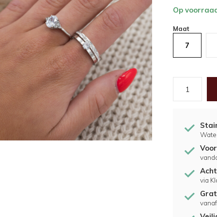
Op voorraa
Maat
7
Stai
Water
Voor
vand
Acht
via K
Grat
vanaf
Veil