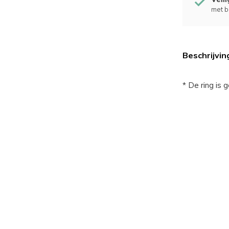
met b
Beschrijvin
* De ring is 