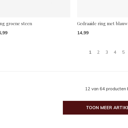
ing groene steen
Gedraaide ring met blauw
6,99
14,99
1
2
3
4
5
12 van 64 producten
TOON MEER ARTIK