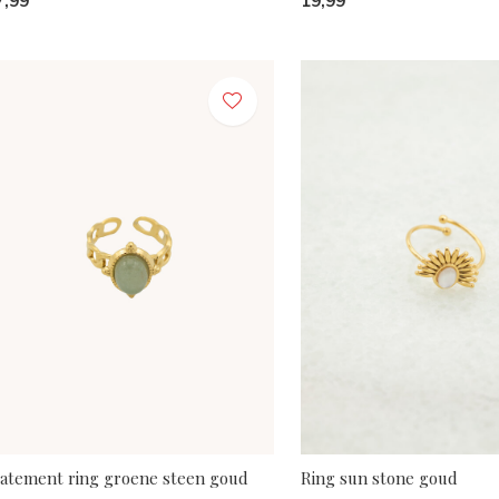
7,99
19,99
tatement ring groene steen goud
Ring sun stone goud