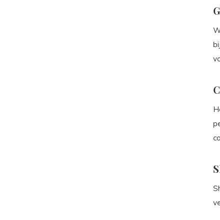
G
W
bi
v
C
He
p
c
S
Sh
v