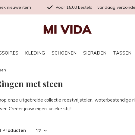
eek nieuwe item
Voor 15:00 besteld = vandaag verzond
SSOIRES
KLEDING
SCHOENEN
SIERADEN
TASSEN
een
ingen met steen
op onze uitgebreide collectie roestvrijstalen, waterbestendige r
lver. Creëer jouw eigen, unieke stijl!
4 Producten