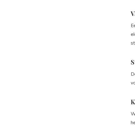
V
Ee
el
s
S
D
vo
K
Wa
he