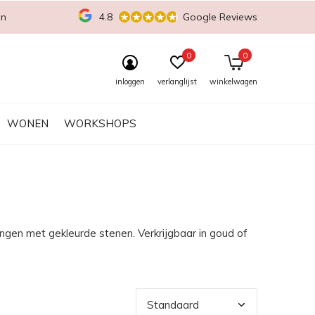
en
4.8
Google Reviews
0
0
inloggen
verlanglijst
winkelwagen
WONEN
WORKSHOPS
ingen met gekleurde stenen. Verkrijgbaar in goud of