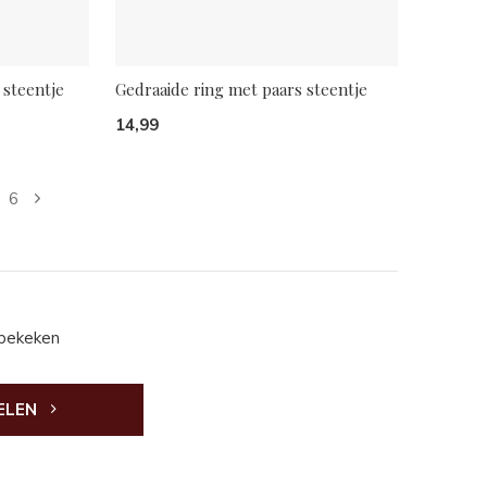
 steentje
Gedraaide ring met paars steentje
14,99
6
 bekeken
ELEN