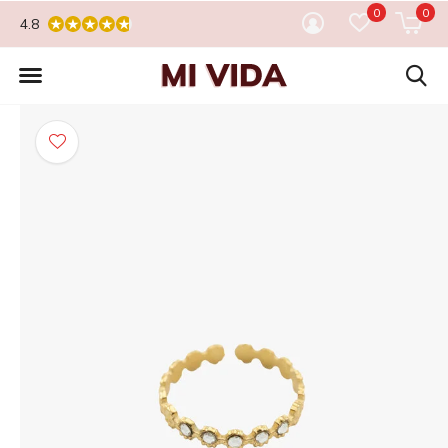
0
0
4.8