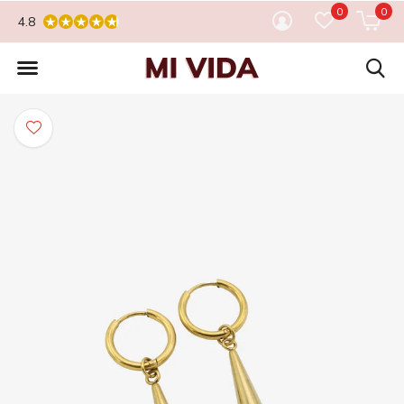
0
0
4.8