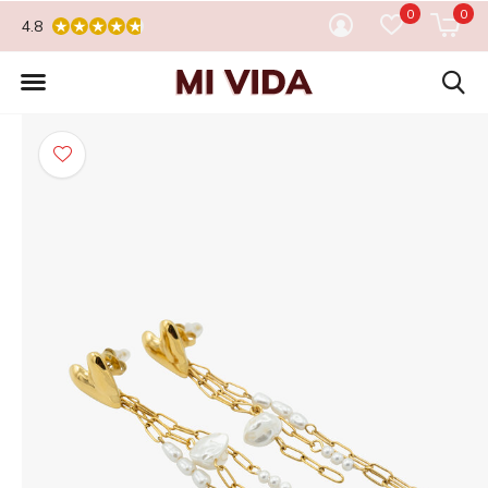
0
0
4.8