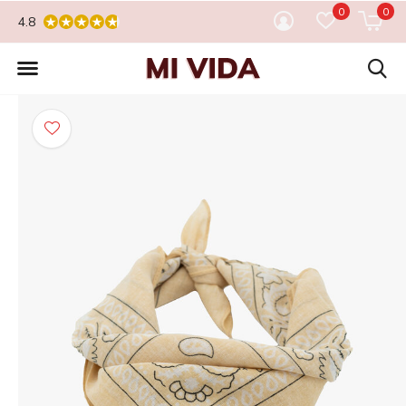
0
0
4.8