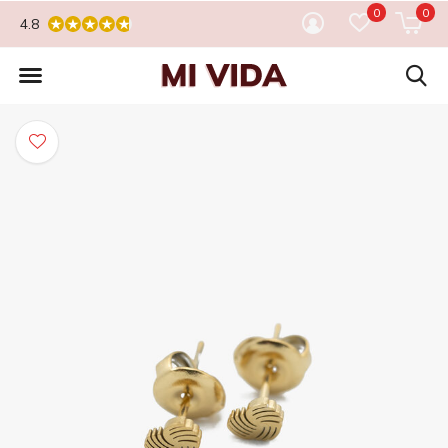
0
0
4.8