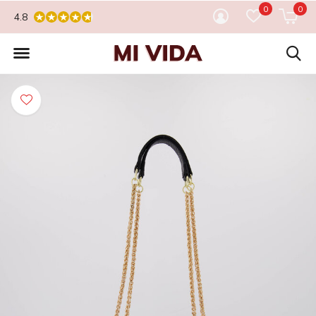
0
0
4.8