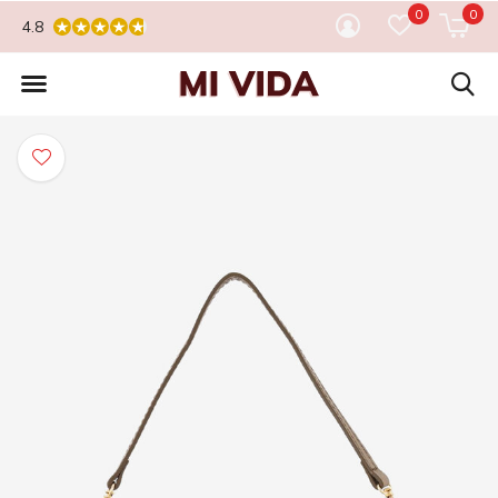
0
0
4.8