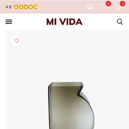
0
0
4.8