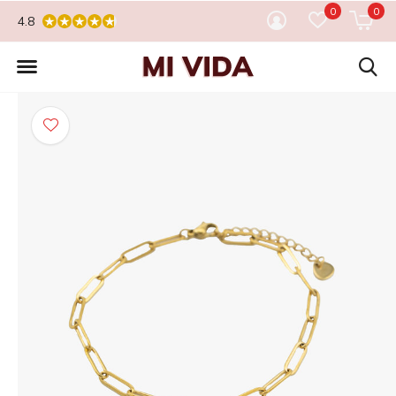
0
0
4.8