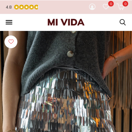
0
0
4.8