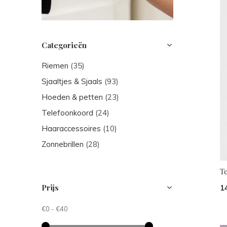
Categorieën
Riemen
(35)
Sjaaltjes & Sjaals
(93)
Hoeden & petten
(23)
Telefoonkoord
(24)
Haaraccessoires
(10)
Zonnebrillen
(28)
T
Prijs
1
€0
-
€40