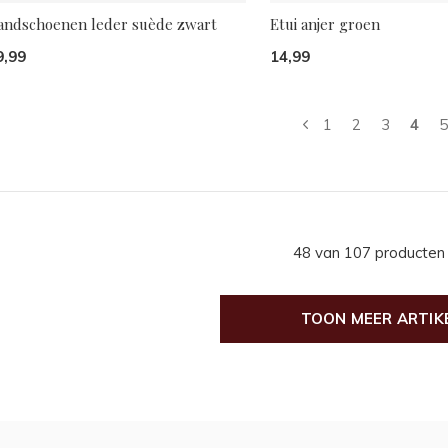
andschoenen leder suède zwart
Etui anjer groen
9,99
14,99
1
2
3
4
5
48 van 107 producten
TOON MEER ARTIK