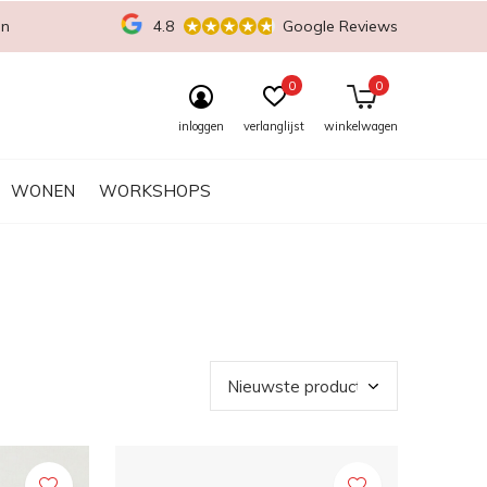
en
4.8
Google Reviews
0
0
inloggen
verlanglijst
winkelwagen
WONEN
WORKSHOPS