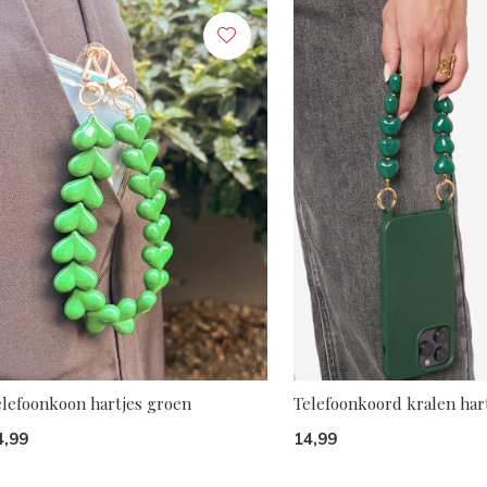
elefoonkoon hartjes groen
Telefoonkoord kralen har
4,99
14,99