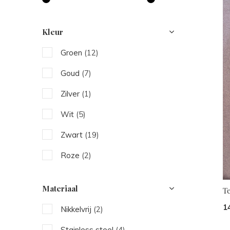
Kleur
Groen
(12)
Goud
(7)
Zilver
(1)
Wit
(5)
Zwart
(19)
Roze
(2)
Beige
(6)
Materiaal
T
Blauw
(5)
1
Nikkelvrij
(2)
Bruin
(13)
Stainless steel
(4)