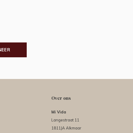
NEER
Over ons
Mi Vida
Langestraat 11
1811JA Alkmaar