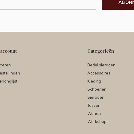
ABON
 account
Categorieën
treren
Bedel sieraden
estellingen
Accessoires
erlanglijst
Kleding
Schoenen
Sieraden
Tassen
Wonen
Workshops