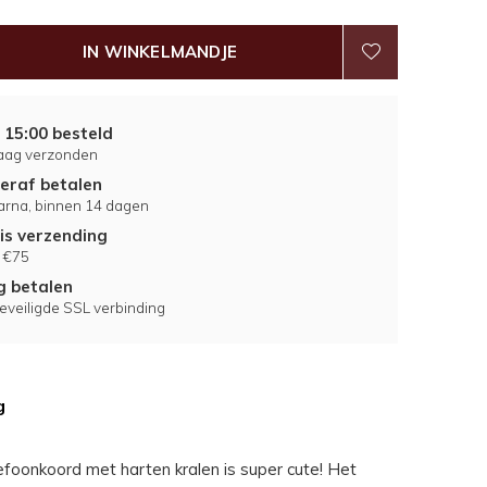
IN WINKELMANDJE
 15:00 besteld
aag verzonden
eraf betalen
larna, binnen 14 dagen
is verzending
 €75
ig betalen
eveiligde SSL verbinding
g
efoonkoord met harten kralen is super cute! Het