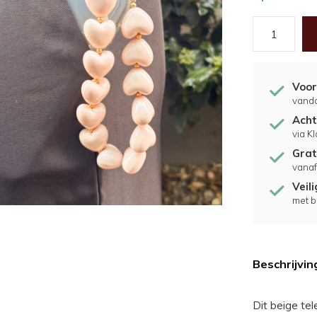
Voor
vand
Acht
via K
Grat
vanaf
Veil
met b
Beschrijvin
Dit beige tel