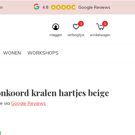
en
4.8
Google Reviews
0
0
inloggen
verlanglijst
winkelwagen
WONEN
WORKSHOPS
onkoord kralen hartjes beige
re via
Google Reviews
d