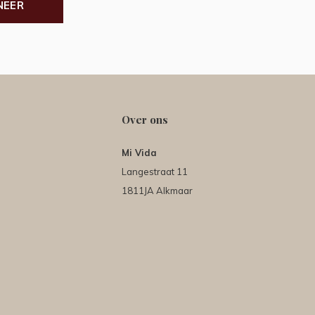
NEER
Over ons
Mi Vida
Langestraat 11
1811JA Alkmaar