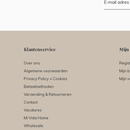
Klantenservice
Mijn
Over ons
Regis
Algemene voorwaarden
Mijn b
Privacy Policy + Cookies
Mijn v
Betaalmethoden
Verzending & Retourneren
Contact
Vacatures
Mi Vida Home
Wholesale