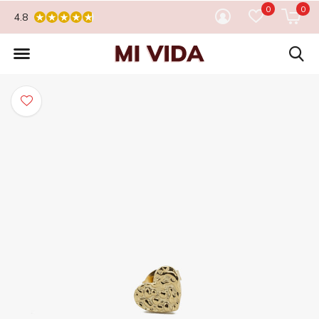
0
0
4.8