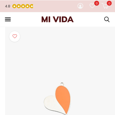
0
0
4.8