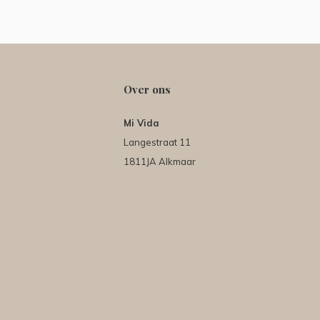
Over ons
Mi Vida
Langestraat 11
1811JA Alkmaar