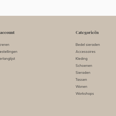
 account
Categorieën
treren
Bedel sieraden
estellingen
Accessoires
erlanglijst
Kleding
Schoenen
Sieraden
Tassen
Wonen
Workshops