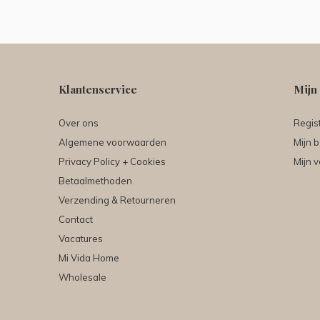
Klantenservice
Mijn
Over ons
Regis
Algemene voorwaarden
Mijn b
Privacy Policy + Cookies
Mijn v
Betaalmethoden
Verzending & Retourneren
Contact
Vacatures
Mi Vida Home
Wholesale