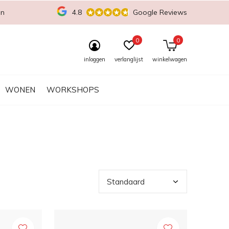
en
4.8
Google Reviews
0
0
inloggen
verlanglijst
winkelwagen
WONEN
WORKSHOPS