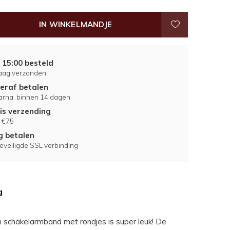
IN WINKELMANDJE
 15:00 besteld
aag verzonden
eraf betalen
larna, binnen 14 dagen
is verzending
 €75
ig betalen
eveiligde SSL verbinding
g
schakelarmband met rondjes is super leuk! De