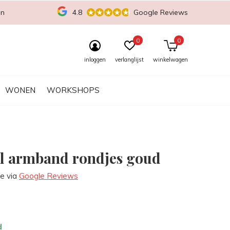
en
4.8
Google Reviews
0
0
inloggen
verlanglijst
winkelwagen
WONEN
WORKSHOPS
l armband rondjes goud
re via
Google Reviews
d