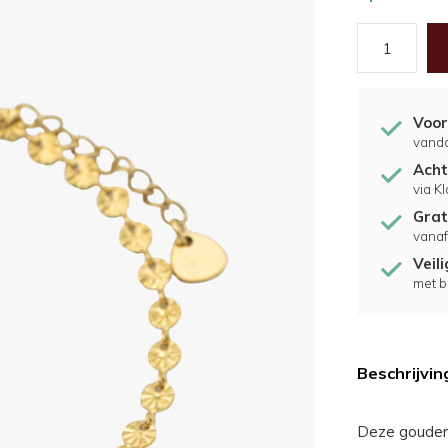
Voor
vand
Acht
via K
Grat
vanaf
Veil
met b
Beschrijvin
Deze gouden 