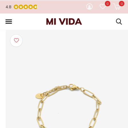
0
0
4.8