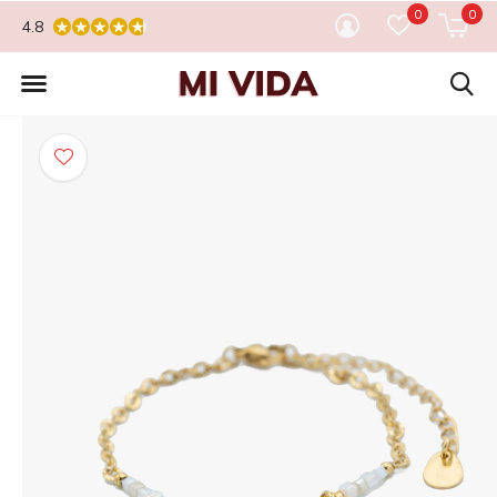
0
0
4.8