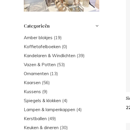
Categorieën
Amber blokjes
(19)
Koffietafelboeken
(0)
Kandelaren & Windlichten
(39)
Vazen & Potten
(53)
Ornamenten
(13)
Kaarsen
(56)
Kussens
(9)
S
Spiegels & klokken
(4)
2
Lampen & lampenkappen
(4)
Kerstballen
(49)
Keuken & dineren
(30)