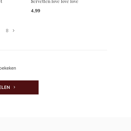
et
Servetten love love love
4,99
8
 bekeken
ELEN