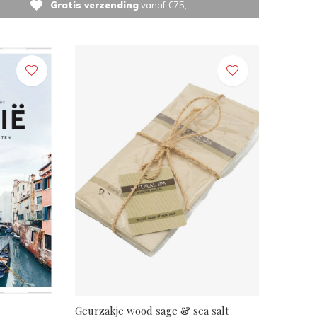
Gratis verzending
vanaf €75,-
Geurzakje wood sage & sea salt