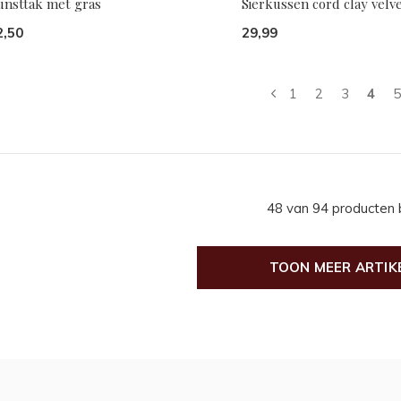
unsttak met gras
Sierkussen cord clay velv
2,50
29,99
1
2
3
4
5
48 van 94 producten
TOON MEER ARTIK