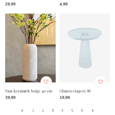
29,99
4,99
Vaas keramiek beige 40 cm
Glazen etagere M
39,99
19,99
1
2
3
4
5
8