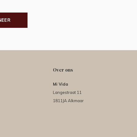
NEER
Over ons
Mi Vida
Langestraat 11
1811JA Alkmaar