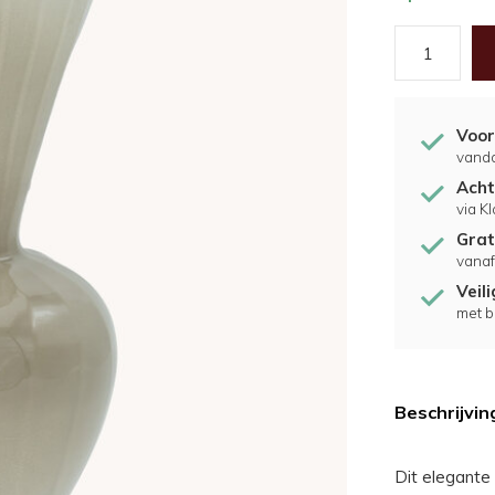
Voor
vand
Acht
via K
Grat
vanaf
Veil
met b
Beschrijvin
Dit elegante 