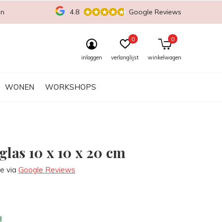
en
4.8
Google Reviews
0
0
inloggen
verlanglijst
winkelwagen
WONEN
WORKSHOPS
glas 10 x 10 x 20 cm
re via
Google Reviews
d