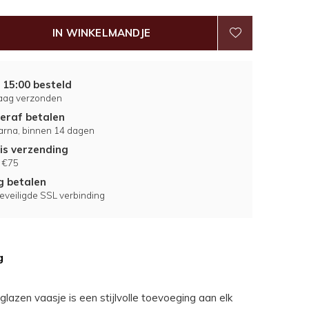
IN WINKELMANDJE
 15:00 besteld
aag verzonden
eraf betalen
larna, binnen 14 dagen
is verzending
 €75
ig betalen
eveiligde SSL verbinding
g
glazen vaasje is een stijlvolle toevoeging aan elk