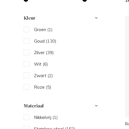
1
Kleur
Groen
(1)
Goud
(130)
Zilver
(39)
Wit
(6)
Zwart
(2)
Roze
(5)
Blauw
(4)
Materiaal
Bruin
(1)
Nikkelvrij
(1)
Rood
(4)
B
Stainless steel
(152)