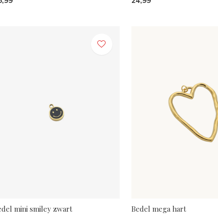
6,99
24,99
edel mini smiley zwart
Bedel mega hart