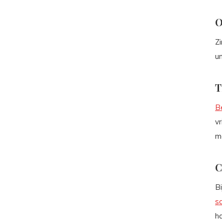
O
Zi
un
T
B
vr
me
C
Bi
s
ha