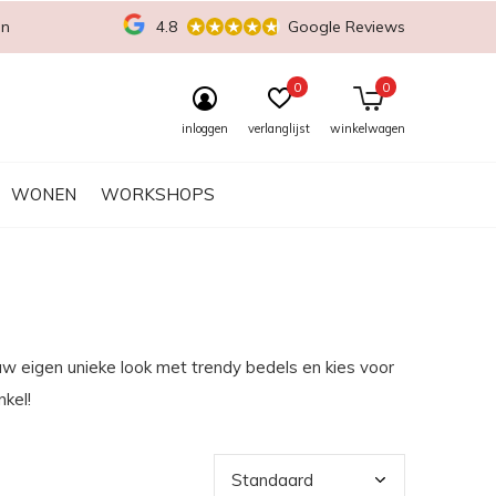
en
4.8
Google Reviews
0
0
inloggen
verlanglijst
winkelwagen
WONEN
WORKSHOPS
uw eigen unieke look met trendy bedels en kies voor
nkel!