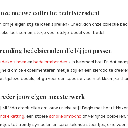
nze nieuwe collectie bedelsieraden!
n om je eigen stijl te laten spreken? Check dan onze collectie bed
ieke look samen, stukje voor stukje, bedel voor bedel.
rending bedelsieraden die bij jou passen
edelkettingen
en
bedelarmbanden
zijn helemaal hot! En dat snap
ijheid om te experimenteren met je stijl en een sieraad te creëren
t tijdloze bedels, of ga voor een speelse vibe met kleurrijke cha
reëer jouw eigen meesterwerk
j Mi Vida draait alles om jouw unieke stijl! Begin met het uitkiez
chakelketting
, een stoere
schakelarmband
of verfijnde oorbellen.
rtjes tot trendy symbolen en sprankelende steentjes, er is voor i