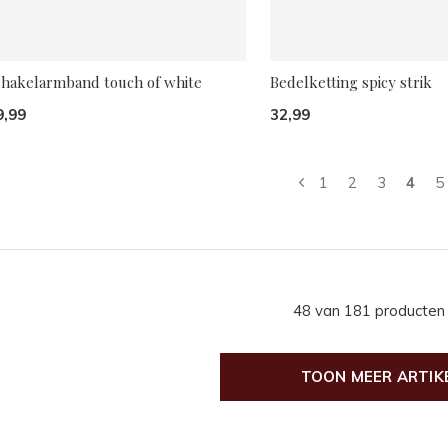
chakelarmband touch of white
Bedelketting spicy strik
9,99
32,99
1
2
3
4
5
48 van 181 producten
TOON MEER ARTIK