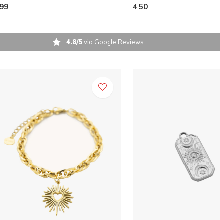
,99
4,50
4.8/5
via Google Reviews