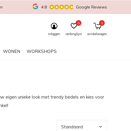
en
4.8
Google Reviews
0
0
inloggen
verlanglijst
winkelwagen
WONEN
WORKSHOPS
uw eigen unieke look met trendy bedels en kies voor
nkel!