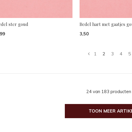
edel ster goud
Bedel hart met gaatjes g
,99
3,50
1
2
3
4
5
24 van 183 producten
TOON MEER ARTIK