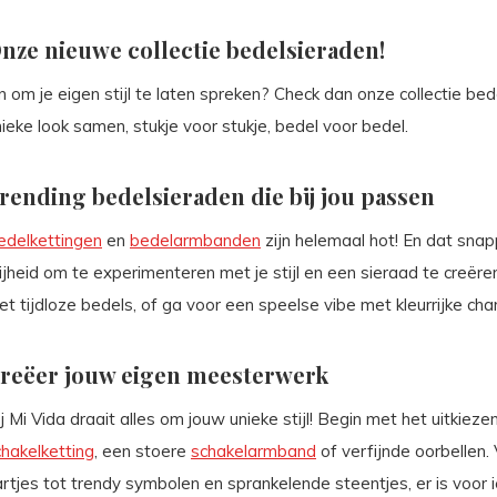
nze nieuwe collectie bedelsieraden!
n om je eigen stijl te laten spreken? Check dan onze collectie bed
ieke look samen, stukje voor stukje, bedel voor bedel.
rending bedelsieraden die bij jou passen
edelkettingen
en
bedelarmbanden
zijn helemaal hot! En dat snap
ijheid om te experimenteren met je stijl en een sieraad te creëren
t tijdloze bedels, of ga voor een speelse vibe met kleurrijke cha
reëer jouw eigen meesterwerk
j Mi Vida draait alles om jouw unieke stijl! Begin met het uitkiez
chakelketting
, een stoere
schakelarmband
of verfijnde oorbellen.
rtjes tot trendy symbolen en sprankelende steentjes, er is voor i