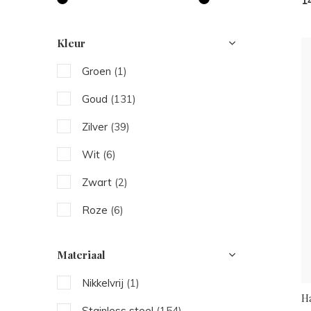
1
Kleur
Groen
(1)
Goud
(131)
Zilver
(39)
Wit
(6)
Zwart
(2)
Roze
(6)
Blauw
(4)
Materiaal
Bruin
(1)
Nikkelvrij
(1)
Rood
(4)
H
Stainless steel
(154)