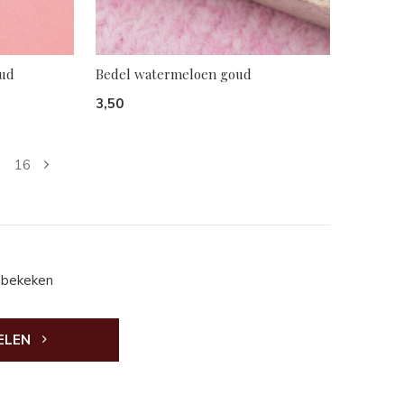
oud
Bedel watermeloen goud
3,50
16
 bekeken
ELEN