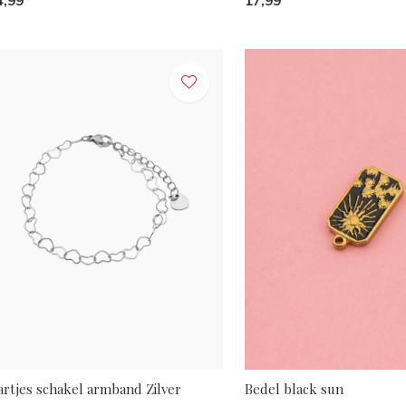
4,99
17,99
artjes schakel armband Zilver
Bedel black sun