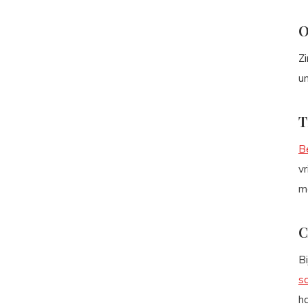
O
Zi
un
T
B
vr
me
C
Bi
s
ha