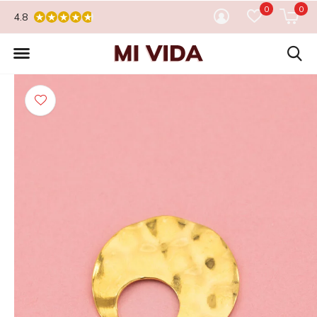
0
0
4.8