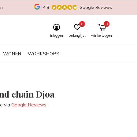
en
4.8
Google Reviews
0
0
inloggen
verlanglijst
winkelwagen
WONEN
WORKSHOPS
d chain Djoa
re via
Google Reviews