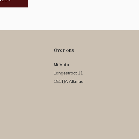
Over ons
Mi Vida
Langestraat 11
1811JA Alkmaar