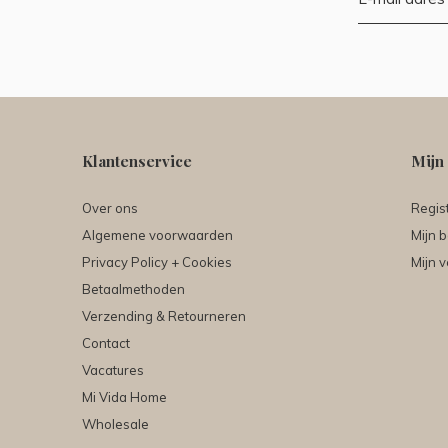
Klantenservice
Mijn
Over ons
Regis
Algemene voorwaarden
Mijn b
Privacy Policy + Cookies
Mijn v
Betaalmethoden
Verzending & Retourneren
Contact
Vacatures
Mi Vida Home
Wholesale