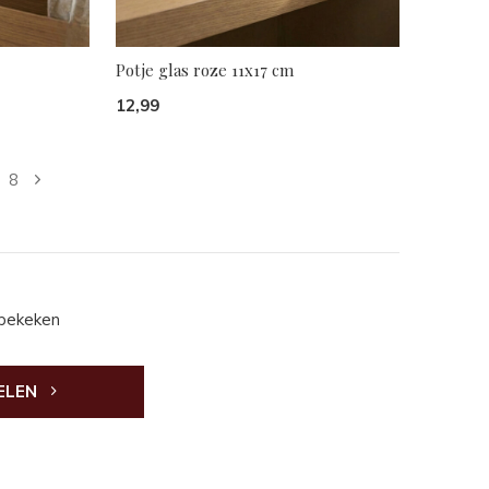
Potje glas roze 11x17 cm
12,99
8
 bekeken
ELEN