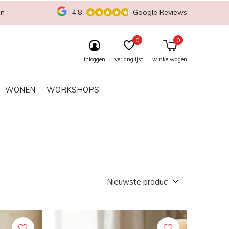
en
4.8
Google Reviews
0
0
inloggen
verlanglijst
winkelwagen
WONEN
WORKSHOPS