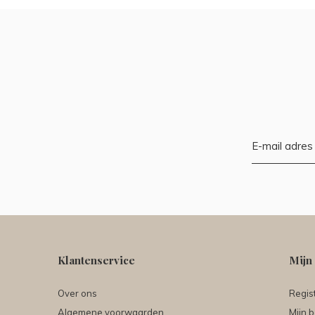
Klantenservice
Mijn
Over ons
Regis
Algemene voorwaarden
Mijn b