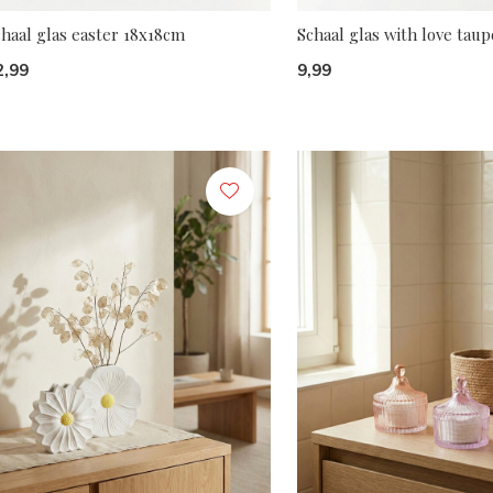
haal glas easter 18x18cm
Schaal glas with love tau
2,99
9,99