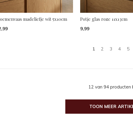
loemenvaas madeliefje wit 5x10cm
Potje glas roze 11x13cm
2,99
9,99
1
2
3
4
5
12 van 94 producten
TOON MEER ARTIK