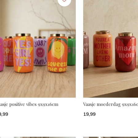
asje positive vibes 9x9x16cm
Vaasje moederdag 9x9x16
9,99
19,99