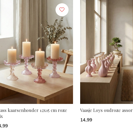
lass kaarsenhouder 12x15 cm roze
Vaasje Loys oudroze assor
ix
14,99
4,99