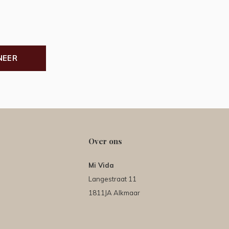
NEER
Over ons
Mi Vida
Langestraat 11
1811JA Alkmaar