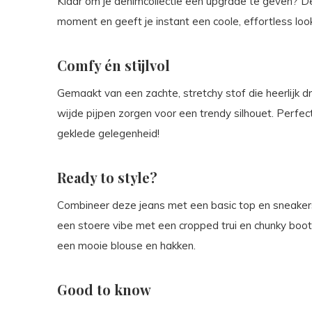
Klaar om je denimcollectie een upgrade te geven? Dez
moment en geeft je instant een coole, effortless loo
Comfy én stijlvol
Gemaakt van een zachte, stretchy stof die heerlijk dra
wijde pijpen zorgen voor een trendy silhouet. Perfe
geklede gelegenheid!
Ready to style?
Combineer deze jeans met een basic top en sneakers
een stoere vibe met een cropped trui en chunky boots
een mooie blouse en hakken.
Good to know