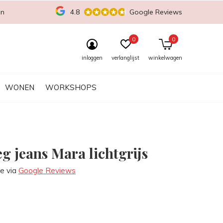
en
4.8
Google Reviews
0
0
inloggen
verlanglijst
winkelwagen
WONEN
WORKSHOPS
g jeans Mara lichtgrijs
re via
Google Reviews