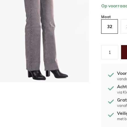
Op voorraa
Maat
32
Voor
vand
Acht
via K
Grat
vanaf
Veil
met b