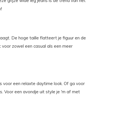
e grijze wide leg jeans is dé trend van het
k!
agt. De hoge taille flatteert je figuur en de
ct voor zowel een casual als een meer
 voor een relaxte daytime look. Of ga voor
. Voor een avondje uit style je 'm af met