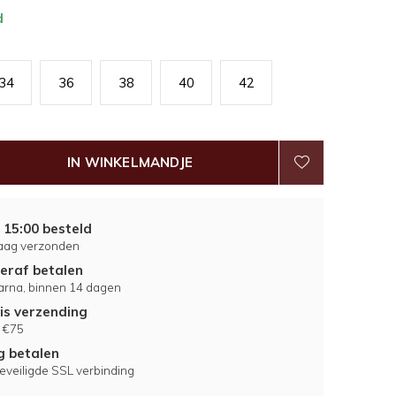
d
34
36
38
40
42
IN WINKELMANDJE
 15:00 besteld
aag verzonden
eraf betalen
larna, binnen 14 dagen
is verzending
 €75
ig betalen
eveiligde SSL verbinding