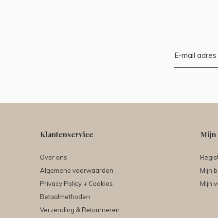
Klantenservice
Mijn
Over ons
Regis
Algemene voorwaarden
Mijn b
Privacy Policy + Cookies
Mijn v
Betaalmethoden
Verzending & Retourneren