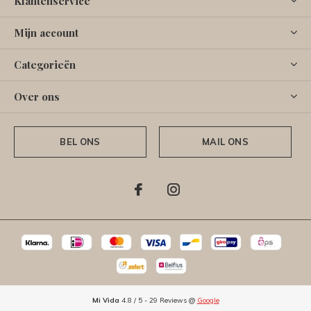
Klantenservice
Mijn account
Categorieën
Over ons
BEL ONS
MAIL ONS
Mi Vida
4.8
/
5
-
29
Reviews @
Google