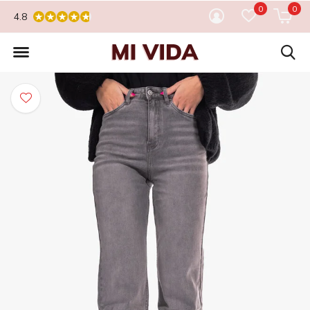
0
0
4.8