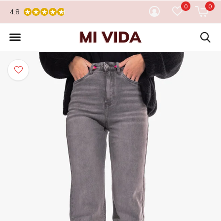
0
0
4.8