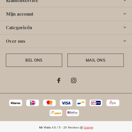
Klantenservice
Mijn account
Categorieën
Over ons
BEL ONS
MAIL ONS
Mi Vida
4.8
/
5
-
29
Reviews @
Google