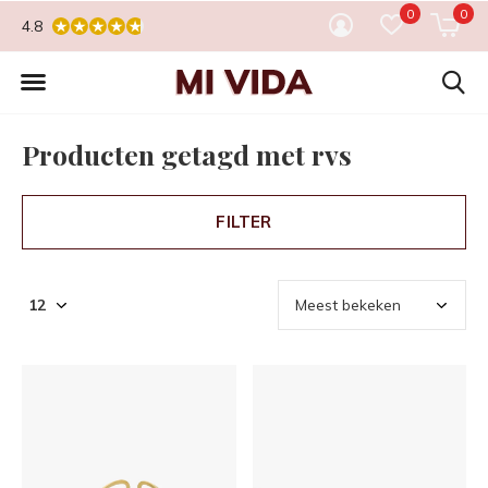
0
0
4.8
Producten getagd met rvs
FILTER