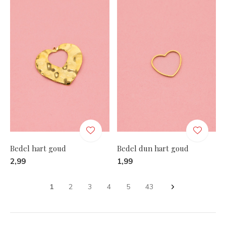
Bedel hart goud
Bedel dun hart goud
2,99
1,99
1
2
3
4
5
43