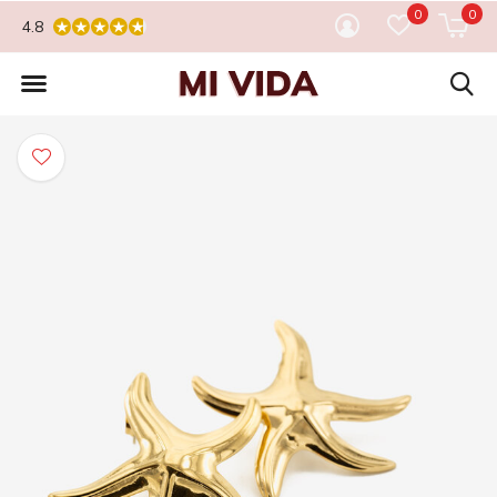
0
0
4.8